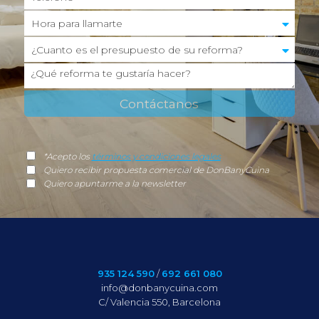
*Acepto los
términos y condiciones legales
Quiero recibir propuesta comercial de DonBanyCuina
Quiero apuntarme a la newsletter
935 124 590
/
692 661 080
info@donbanycuina.com
C/ Valencia 550, Barcelona