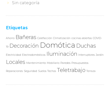
Sin categoría
Etiquetas
Bañeras
Ahorro
Calefacción
Climatización
cocinas abiertas
COVID-
Domótica
Decoración
Duchas
19
Iluminación
Electricidad
Electrodomésticos
Interruptores
Jardín
Locales
Mantenimiento
Mobiliario
Paredes
Presupuestos
Teletrabajo
Reparaciones
Seguridad
Suelos
Techos
Terraza