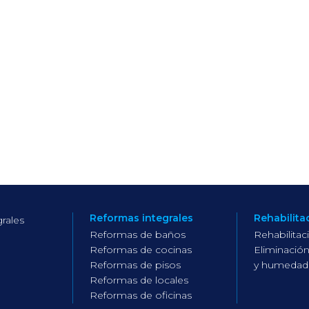
Reformas integrales
Rehabilita
rales
Reformas de baños
Rehabilitac
Reformas de cocinas
Eliminación
Reformas de pisos
y humedad
Reformas de locales
Reformas de oficinas