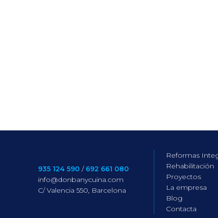
Reformas Integ
Rehabilitación
935 124 590
/
692 661 080
Proyectos
info@donbanycuina.com
La empresa
C/ Valencia 550, Barcelona
Blog
Contacta