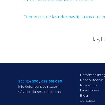
Tendencias en las reformas de la casa: tecno
Navegación
de
entradas
Reformas Integ
Rehabilitación
935 124 590
/
692 661 080
Proyectos
info@donbanycuina.com
La empresa
C/ Valencia 550, Barcelona
Blog
Contacta