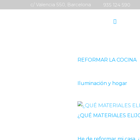
c/ Valencia 550, Barcelona
935 124 590
Reformas Integrales
Reha
Eliminación 
REFORMAR LA COCINA
Iluminación y hogar
¿QUÉ MATERIALES ELIJO 
He de reformar mi casa, 