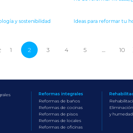
logía y sostenibilidad
Ideas para reformar tu h
1
2
3
4
5
…
10
Reformas integrales
Rehabilita
rales
Reformas de baños
Rehabilitac
Reformas de cocinas
Eliminación
Reformas de pisos
y humedad
Reformas de locales
Reformas de oficinas